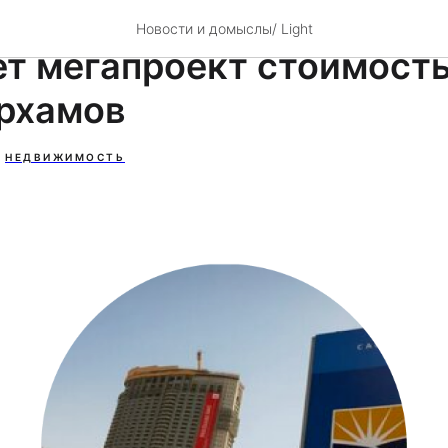
ший застройщик Дубая
Новости и домыслы/ Light
ет мегапроект стоимост
рхамов
НЕДВИЖИМОСТЬ