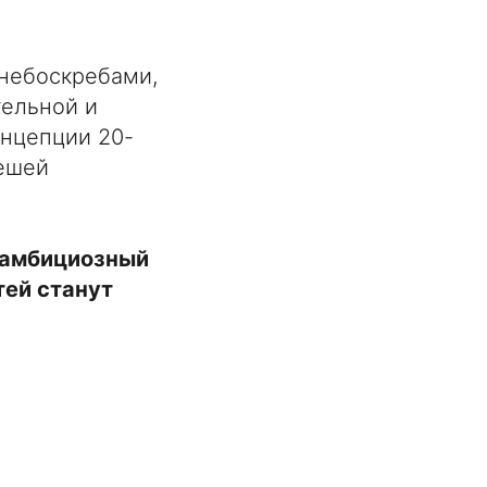
небоскребами,
тельной и
онцепции 20-
пешей
й амбициозный
тей станут