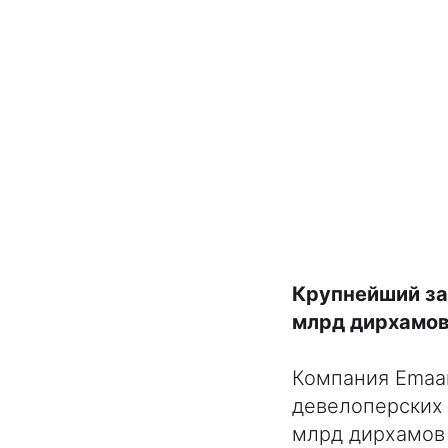
Крупнейший за
млрд дирхамо
Компания Emaar
девелоперских 
млрд дирхамов 