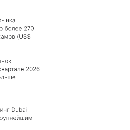
рынка
о более 270
хамов (US$
ынок
квартале 2026
больше
е
инг Dubai
 крупнейшим