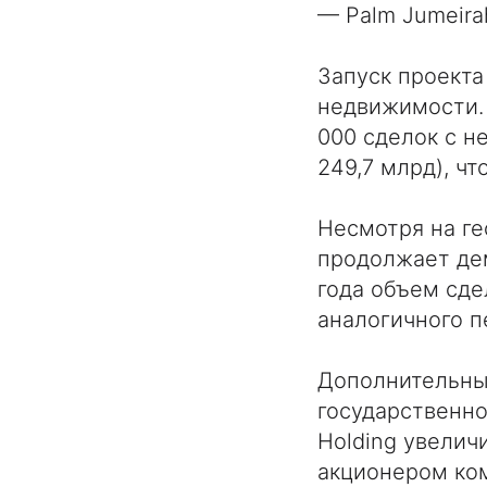
— Palm Jumeira
Запуск проекта
недвижимости. 
000 сделок с н
249,7 млрд), ч
Несмотря на ге
продолжает дем
года объем сде
аналогичного п
Дополнительны
государственно
Holding увелич
акционером ко