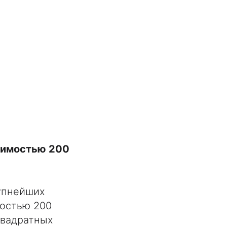
оимостью 200
рупнейших
мостью 200
квадратных