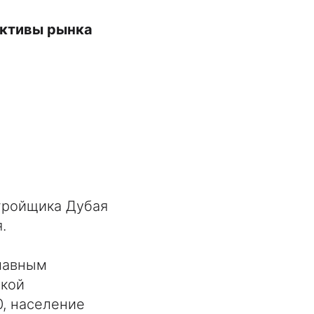
активы рынка
стройщика Дубая
.
главным
ской
0, население