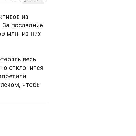
ктивов из
. За последние
9 млн, из них
терять весь
ьно отклонится
апретили
лечом, чтобы