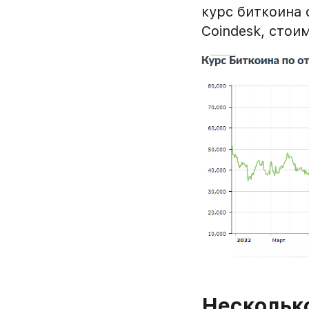
курс биткоина 
Coindesk, стои
Несколько