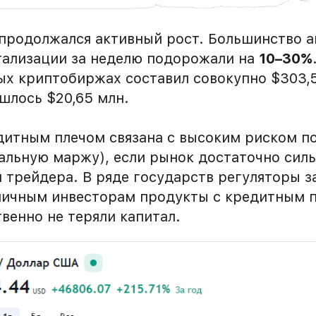
продолжался активный рост. Большинство а
тализации за неделю подорожали на
10–30%
ых криптобиржах составил совокупно $303,5
шлось $20,65 млн.
дитным плечом связана с высоким риском по
чальную маржу), если рынок достаточно сил
 трейдера. В ряде государств регуляторы з
ничным инвесторам продукты с кредитным п
венно не теряли капитал.