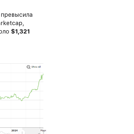
я превысила
rketcap,
коло
$1,321