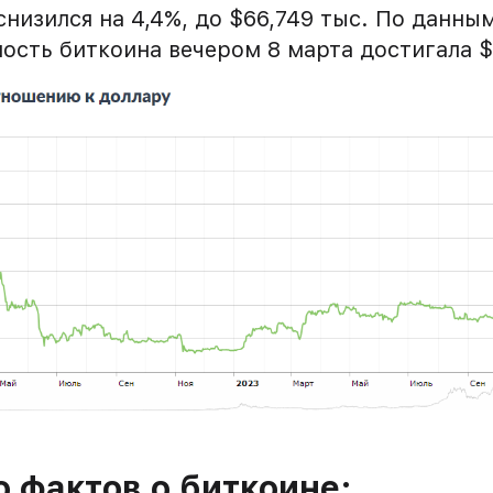
снизился на 4,4%, до $66,749 тыс. По данн
мость биткоина вечером 8 марта достигала $
 фактов о биткоине: