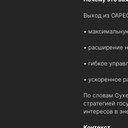
Выход из OAPEC
• максимальную
• расширение 
• гибкое упра
• ускоренное р
По словам Сухе
стратегией гос
интересов в эн
Контекст