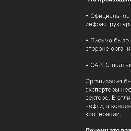
• Официальное
инфраструктур
• Письмо было 
стороне органи
• OAPEC подтв
Организация бы
экспортеры неф
секторе. В отл
нефти, а конце
кооперации.
Почему это ва