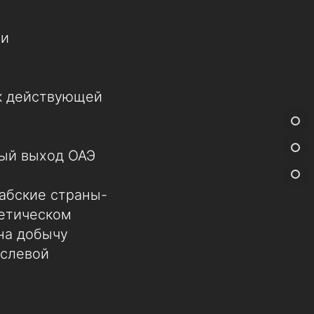
 и
ак действующей
ый выход ОАЭ
рабские страны-
гетическом
на добычу
аслевой