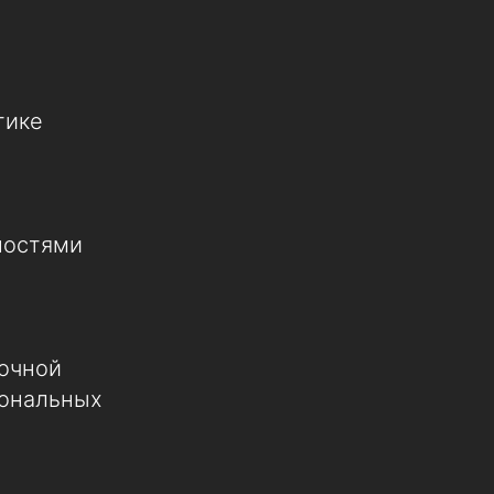
тике
ностями
рочной
иональных