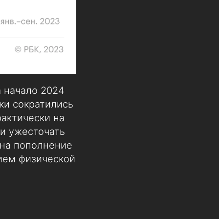
а начало 2024
тки сократились
рактически на
ли ужесточать
 на пополнение
ием физической