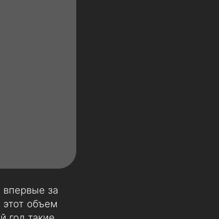
 впервые за
а этот объем
й год такие