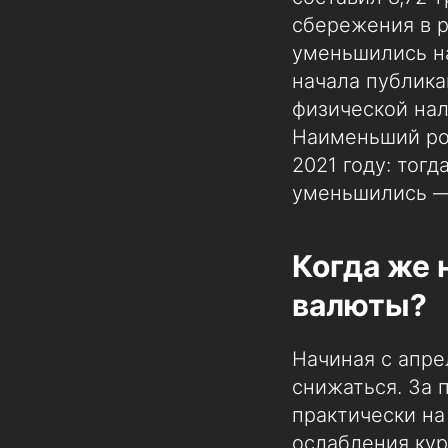
сбережения в 
уменьшились на
начала публика
физической нал
Наименьший ро
2021 году: тогд
уменьшились —
Когда же 
валюты?
Начиная с апре
снижаться. За
практически на
ослабления кур