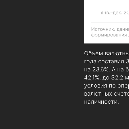
Объем валютных
года составил 3
на 23,6%. А на
42,1%, до $2,2
условия по опе
валютных счет
наличности.