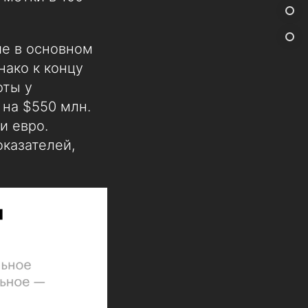
ие в основном
нако к концу
юты у
 на $550 млн.
и евро.
оказателей,