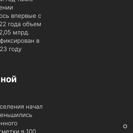
ении
ось впервые с
022 года объем
2,05 млрд.
фиксирован в
023 году
чной
аселения начал
меньшились
енного
тметки в 100