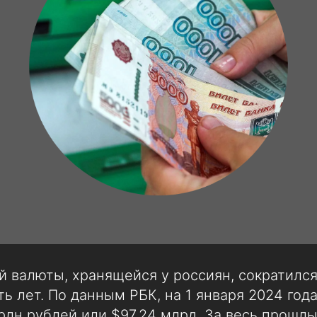
 валюты, хранящейся у россиян, сократился
ь лет. По данным РБК, на 1 января 2024 год
трлн рублей или $97,24 млрд. За весь прошлы