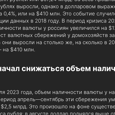
рублях выросли, однако в долларовом выраж
 0,4%, или на $410 млн. Это событие случил
ции данных в 2018 году. В период кризиса 2
ичности валюты у россиян увеличился на $1
ст валютных сбережений у домохозяйств за
а они выросли на столько же, на сколько в 2
 на $410 млн.
начал снижаться объем нали
ля 2023 года, объем наличности валюты у н
 период апрель—сентябрь эти сбережения у
 $2,5 млрд. Это произошло на фоне существ
са рубля: в августе доллар поднялся выше о