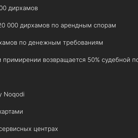
00 дирхамов
20 000 дирхамов по арендным спорам
ирхамов по денежным требованиям
м примирении возвращается 50% судебной 
у Noqodi
картами
сервисных центрах