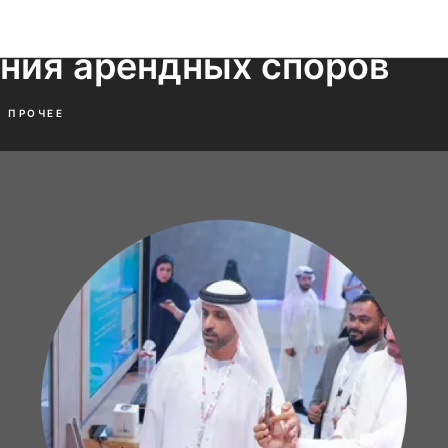
 запустили услугу мирно
Новости и домыслы
ния арендных споров
ПРОЧЕЕ