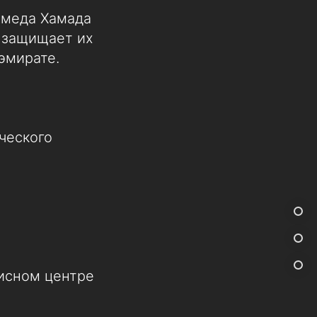
ммеда Хамада
, защищает их
эмирате.
ческого
висном центре