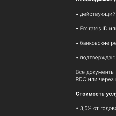
• действующий 
• Emirates ID 
• банковские р
• подтверждающ
Все документы 
RDC или через ц
Стоимость усл
• 3,5% от годо