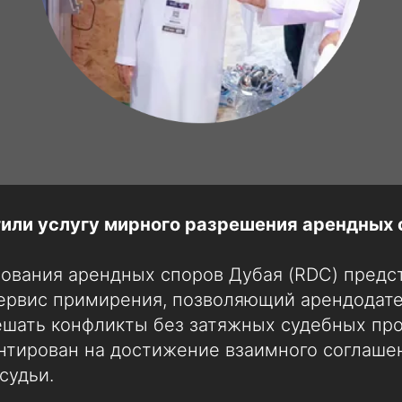
тили услугу мирного разрешения арендных 
ования арендных споров Дубая (RDC) предс
ервис примирения, позволяющий арендодат
ешать конфликты без затяжных судебных пр
нтирован на достижение взаимного соглашен
судьи.