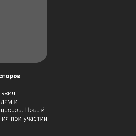
споров
тавил
елям и
оцессов. Новый
ия при участии