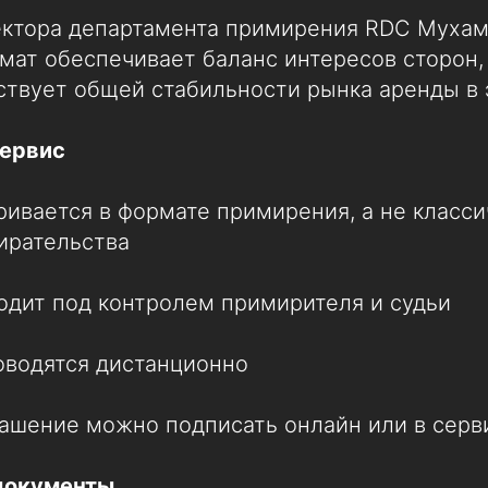
ектора департамента примирения RDC Муха
мат обеспечивает баланс интересов сторон
ствует общей стабильности рынка аренды в 
сервис
ривается в формате примирения, а не класси
ирательства
одит под контролем примирителя и судьи
оводятся дистанционно
лашение можно подписать онлайн или в сер
документы