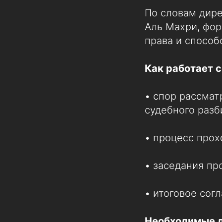
По словам дир
Аль Махри, фор
права и способ
Как работает 
• спор рассмат
судебного разб
• процесс прох
• заседания пр
• итоговое сог
Необходимые 