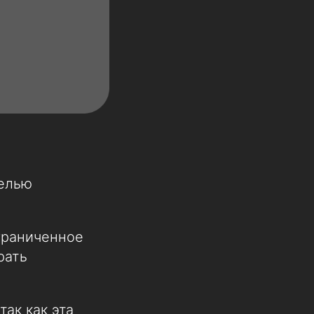
целью
граниченное
рать
ак как эта