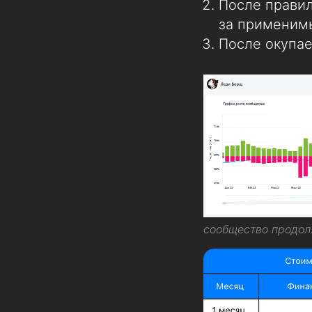
После правил
за применим
После окупа
сообщество продол