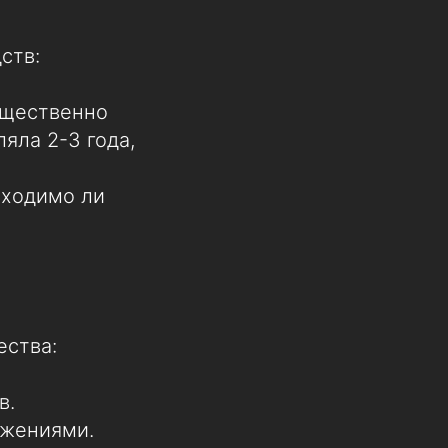
ств:
ущественно
яла 2-3 года,
бходимо ли
ества:
в.
ожениями.