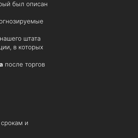
орый был описан
рогнозируемые
нашего штата
ции, в которых
а
после торгов
 срокам и