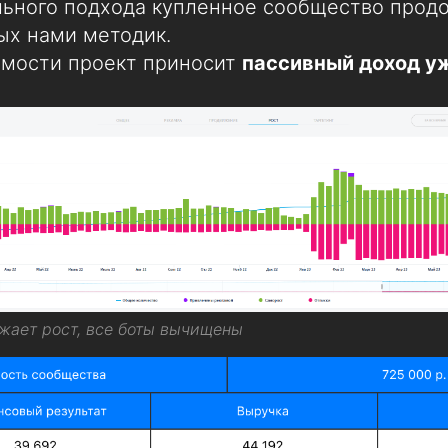
ьного подхода купленное сообщество продо
ых нами методик.
емости проект приносит
пассивный доход уж
жает рост, все боты вычищены