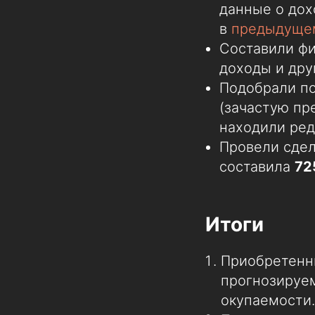
данные о дох
в
предыдуще
Составили фи
доходы и дру
Подобрали по
(зачастую пр
находили ред
Провели сдел
составила
72
Итоги
Приобретенн
прогнозируем
окупаемости.