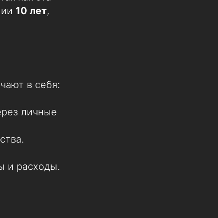
нии
10 лет
,
чают в себя:
ерез личные
ства.
 и расходы.