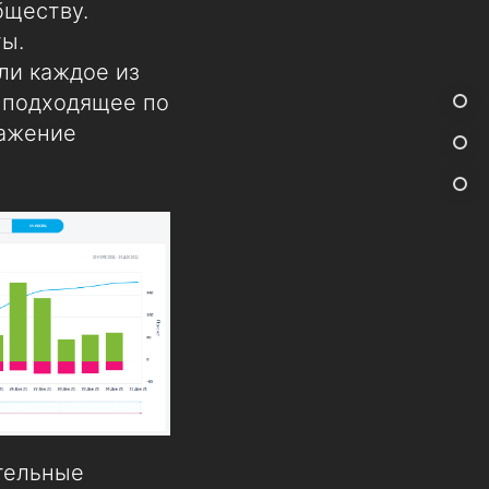
бществу.
ы.
ли каждое из
, подходящее по
ражение
тельные